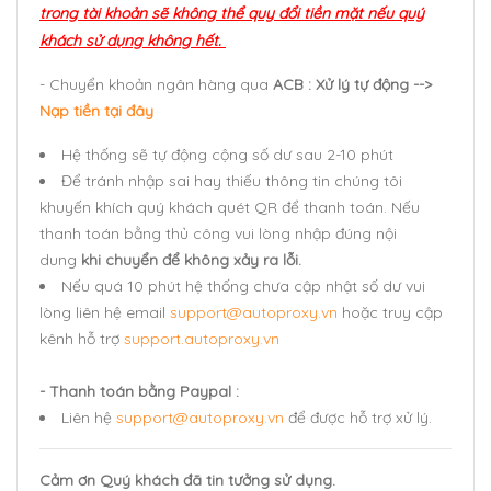
trong tài khoản sẽ không thể quy đổi tiền mặt
nếu quý
khách sử dụng không hết.
- Chuyển khoản ngân hàng qua
ACB : Xử lý tự động -->
Nạp tiền tại đây
Hệ thống sẽ tự động cộng số dư sau 2-10 phút
Để tránh nhập sai hay thiếu thông tin chúng tôi
khuyến khích quý khách quét QR để thanh toán. Nếu
thanh toán bằng thủ công vui lòng nhập đúng nội
dung
khi chuyển để không xảy ra lỗi.
Nếu quá 10 phút hệ thống chưa cập nhật số dư vui
lòng liên hệ email
support@autoproxy.vn
hoặc truy cập
kênh hỗ trợ
support.autoproxy.vn
- Thanh toán bằng Paypal :
Liên hệ
support@autoproxy.vn
để được hỗ trợ xử lý.
Cảm ơn Quý khách đã tin tưởng sử dụng.