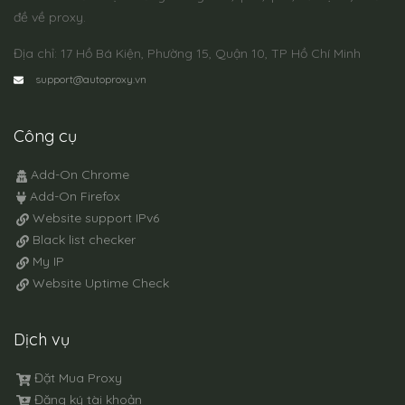
đề về proxy.
Địa chỉ: 17 Hồ Bá Kiện, Phường 15, Quận 10, TP Hồ Chí Minh
support@autoproxy.vn
Công cụ
Add-On Chrome
Add-On Firefox
Website support IPv6
Black list checker
My IP
Website Uptime Check
Dịch vụ
Đặt Mua Proxy
Đăng ký tài khoản