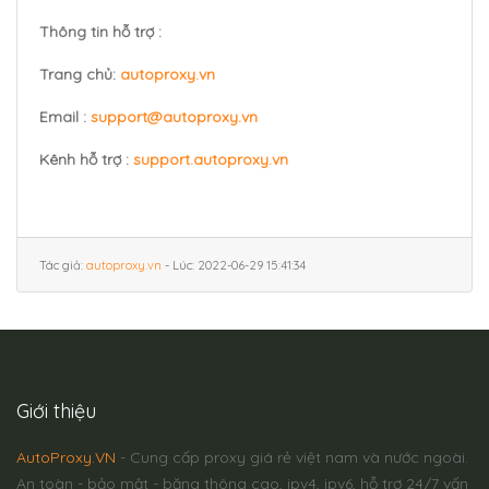
Thông tin hỗ trợ :
Trang chủ:
autoproxy.vn
Email :
support@autoproxy.vn
Kênh hỗ trợ :
support.autoproxy.vn
Tác giả:
autoproxy.vn
- Lúc: 2022-06-29 15:41:34
Giới thiệu
AutoProxy.VN
- Cung cấp proxy giá rẻ việt nam và nước ngoài.
An toàn - bảo mật - băng thông cao, ipv4, ipv6, hỗ trợ 24/7 vấn