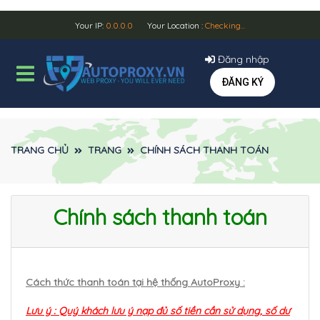
Your IP:
0.0.0.0
Your Location :
Checking...
Đăng nhập
ĐĂNG KÝ
TRANG CHỦ
TRANG
CHÍNH SÁCH THANH TOÁN
Chính sách thanh toán
Cách thức thanh toán tại hệ thống AutoProxy :
Lưu ý : Quý khách lưu ý nạp đủ số tiền cần sử dụng, số dư