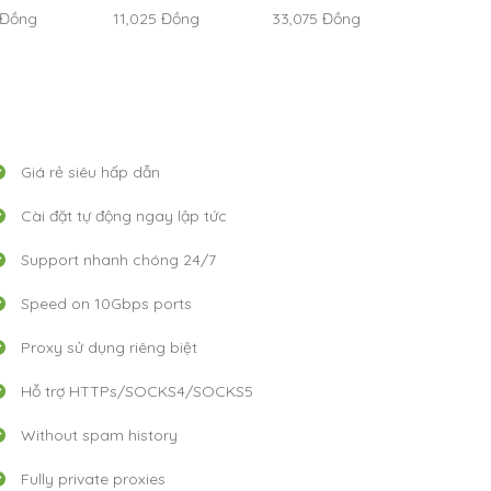
Đồng
11,025
Đồng
33,075
Đồng
Giá rẻ siêu hấp dẫn
Cài đặt tự động ngay lập tức
Support nhanh chóng 24/7
Speed on 10Gbps ports
Proxy sử dụng riêng biệt
Hỗ trợ HTTPs/SOCKS4/SOCKS5
Without spam history
Fully private proxies