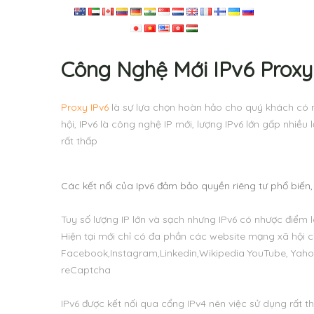
Công Nghệ Mới IPv6 Proxy
Proxy IPv6
là sự lựa chọn hoàn hảo cho quý khách có 
hội, IPv6 là công nghệ IP mới, lượng IPv6 lớn gấp nhiều 
rất thấp
Các kết nối của Ipv6 đảm bảo quyền riêng tư phổ biến, 
Tuy số lượng IP lớn và sạch nhưng IPv6 có nhược điểm 
Hiện tại mới chỉ có đa phần các website mạng xã hội có
Facebook,Instagram,Linkedin,Wikipedia YouTube, Yaho
reCaptcha
IPv6 được kết nối qua cổng IPv4 nên việc sử dụng rất 