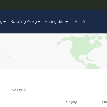
xy
Rotating Proxy
Hướng dẫn
Liên hệ
Số lượng
3 ngày
1 t