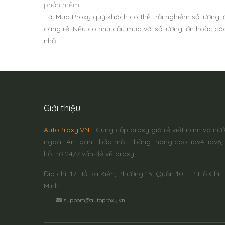
phần mềm
Tại Mua Proxy quý khách có thể trải nghiệm số lượng lớ
càng rẻ. Nếu có nhu cầu mua với số lượng lớn hoặc các
nhất
Giới thiệu
AutoProxy.VN
- Cung cấp proxy giá rẻ việt nam và nư
ngoài. An toàn - bảo mật - băng thông cao, ipv4, ipv6,
hỗ trợ 24/7 vấn đề về proxy.
Địa chỉ: 17 Hồ Bá Kiện, Phường 15, Quận 10, TP Hồ Chí
Minh
support@autoproxy.vn