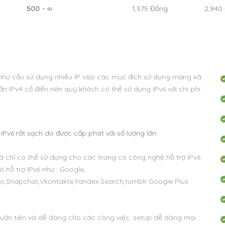
500
− ∞
1,575
Đồng
2,940
như cầu sử dụng nhiều IP vào các mục đích sử dụng mạng xã
lần IPv4 cổ điển nên quý khách có thể sử dụng IPv6 với chi phí
IPv6 rất sạch do được cấp phát với số lượng lớn
là chỉ có thể sử dụng cho các trang có công nghệ hỗ trợ IPv6.
 hỗ trợ IPv6 như : Google,
o,Snapchat,Vkontakte,Yandex.Search,tumblr Google Plus
thuận tiện và dễ dàng cho các công việc, setup dễ dàng mọi