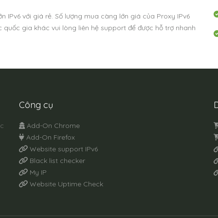
n IPv6 với giá rẻ. Số lượng mua càng lớn giá của Proxy IPv6
 quốc gia khác vui lòng liên hệ support để được hỗ trợ nhanh
Công cụ
D
ớc
Add-On Chrome
Add-On Firefox
Website support IPv6
Black list checker
My IP
Website Uptime Check