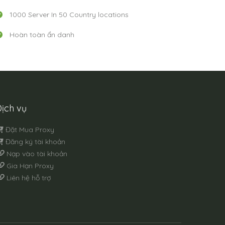
1000 Server In 50 Country locations
Hoàn toàn ẩn danh
ịch vụ
Đặt Mua Proxy
Đăng ký tài khoản
Nạp vào tài khoản
Gia Hạn Proxy
Liên hệ hỗ trợ