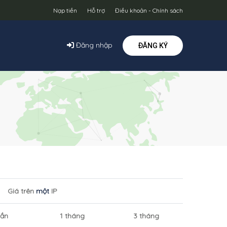
Nạp tiền
Hỗ trợ
Điều khoản - Chính sách
Đăng nhập
ĐĂNG KÝ
Giá trên
một
IP
uần
1 tháng
3 tháng