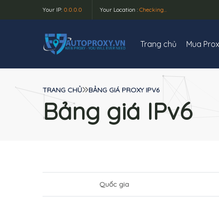
Your IP:
0.0.0.0
Your Location :
Checking...
Trang chủ
Mua Pro
TRANG CHỦ
BẢNG GIÁ PROXY IPV6
Bảng giá IPv6
Quốc gia